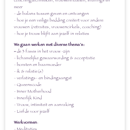
coachingtechnieken, vrouwenrituelen, sharings en
meer
- de balans tussen geven en ontvangen
- hoe je een veilige bedding creëert voor andere
vrouwen (retraites, vrouwencirkels, coaching)
- hoe je trouw blijft aan jezelf in relaties
We gaan werken met diverse thema's:
-
de 3 fases in het vrouw -zijn
- lichamelijke gewaarwording & acceptatie
- borsten en baarmoeder
- ik & relatie(s)
- verlatings- en bindingsangst
- Queenscode
- Inner Motherhood
- Innerlijk Kind
- Vrouw, intimiteit en aanraking
- Liefde voor jezelf
Werkvormen
:
- Meditaties