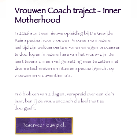
Vrouwen Coach traject - Inner
Motherhood
In 2026 start een nieuwe opleiding bij De Gewijde
Reis speciaal voor vrouwen. Vrouwen van iedere
leeftijd zijn welkom om te ervaren en eigen processen
te doorlopen in iedere fase van het vrouw-zijn. Je
leert tevens om een veilige setting neer te zetten met
diverse technieken en rituelen speciaal gericht op
vrouwen en vrouwenthema's.
In 6 blokken van 2 dagen, verspreid over een klein
jaar, ben jij de vrouwencoach die leeft wat ze
doorgeeft.
Reserveer jouw plek