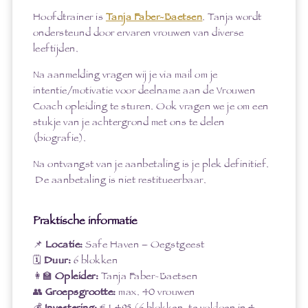
Hoofdtrainer is
Tanja Faber-Baetsen
. Tanja wordt
ondersteund door ervaren vrouwen van diverse
leeftijden.
Na aanmelding vragen wij je via mail om je
intentie/motivatie voor deelname aan de Vrouwen
Coach opleiding te sturen. Ook vragen we je om een
stukje van je achtergrond met ons te delen
(biografie).
Na ontvangst van je aanbetaling is je plek definitief.
De aanbetaling is niet restitueerbaar.
Praktische informatie
📌
Locatie:
Safe Haven – Oegstgeest
🗓️
Duur:
6 blokken
👩‍🏫
Opleider:
Tanja Faber-Baetsen
👥
Groepsgrootte:
max. 40 vrouwen