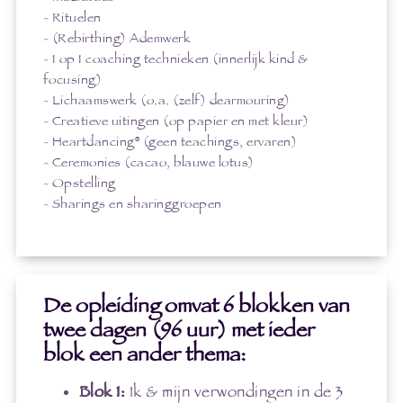
- Rituelen
- (Rebirthing) Ademwerk
- 1 op 1 coaching technieken (innerlijk kind &
focusing)
- Lichaamswerk (o.a. (zelf) dearmouring)
- Creatieve uitingen (op papier en met kleur)
- Heartdancing® (geen teachings, ervaren)
- Ceremonies (cacao, blauwe lotus)
- Opstelling
- Sharings en sharinggroepen
De opleiding omvat 6 blokken van
twee dagen (96 uur) met ieder
blok een ander thema:
Blok 1:
Ik & mijn verwondingen in de 3