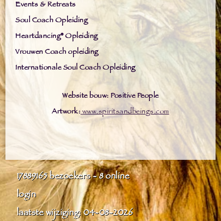
Events & Retreats
Soul Coach Opleiding
Heartdancing® Opleiding
Vrouwen Coach opleiding
Internationale Soul Coach Opleiding
Website bouw: Positive People
Artwork:
www.spiritsandbeings.com
17889165
bezoekers - 8 online
login
laatste wijziging: 04-08-2026